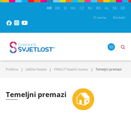
HR
EN
SI
HU
CZ
RU
RO
AL
SK
DE
O nama
Kontakt
Početna
Zaštita fasada
FINALIT fasadni sustav
Temeljni premazi
Temeljni premazi