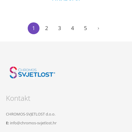
1
2
3
4
5
Kontakt
CHROMOS-SVJETLOST d.o.o.
E:
info@chromos-svjetlost.hr