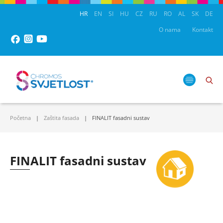
HR
EN
SI
HU
CZ
RU
RO
AL
SK
DE
O nama
Kontakt
Početna
Zaštita fasada
FINALIT fasadni sustav
FINALIT fasadni sustav